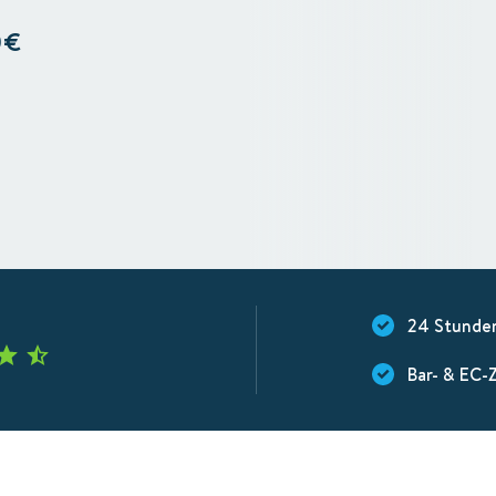
0€
24 Stunde
Bar- & EC-