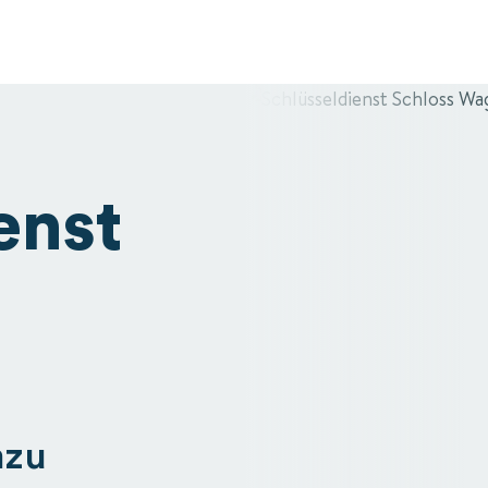
enst
mzu