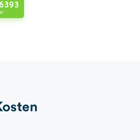
86393
n!
Kosten